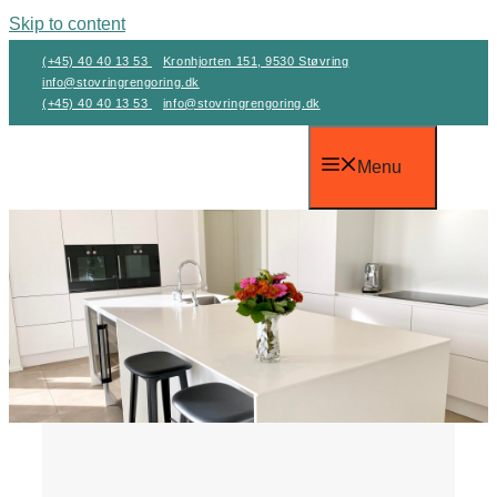
Skip to content
(+45) 40 40 13 53
Kronhjorten 151, 9530 Støvring
info@stovringrengoring.dk
(+45) 40 40 13 53
info@stovringrengoring.dk
Menu